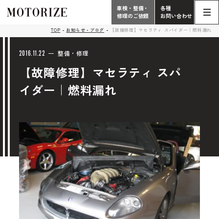
車検・整備・
各種
修理のご依頼
お問い合わせ
Contact
TOP
お知らせ・ブログ
【故障修理】マセラティ スパイダー｜燃料漏れ
TOP
Phone
2016.11.22
整備・修理
【故障修理】マセラティ スパ
こだわり
電話受付時間 10:00 - 18:30（月曜定休）
イダー｜燃料漏れ
車検・整備・修理
輸入車買取査定依頼
058-247-7733
タップで電話がかかります
中古車販売・在庫車情報
お問い合わせ総合
058-247-8001
車検・整備・修理のご依頼
タップで電話がかかります
中古車探しのご依頼/その他
お問い合わせフォーム
Contact Form