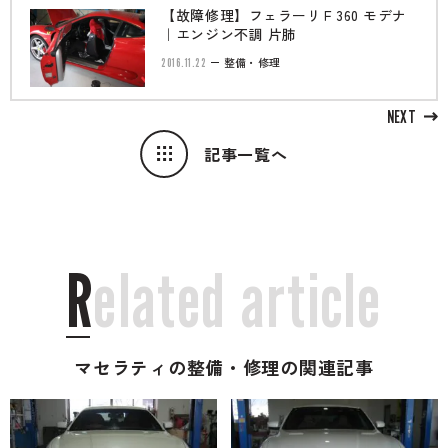
【故障修理】フェラーリＦ360 モデナ
｜エンジン不調 片肺
2016.11.22
整備・修理
NEXT
記事一覧へ
R
e
l
a
t
e
d
a
r
t
i
c
l
e
マセラティの整備・修理の関連記事