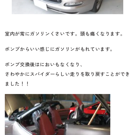
ブランド紹介
24時間受付対応の
お問い合わせフォームはこちら
ブログ
室内が常にガソリンくさいです。頭も痛くなります。
車検・整備・修理のご依頼
ポンプからいい感じにガソリンがもれています。
お客様の声
ポンプ交換後はにおいもなくなり、
買取査定のご依頼
ケータハム岐阜
さわやかにスパイダーらしい走りを取り戻すことができ
ました！！
その他のお問い合わせ
プライバシーポリシー
中古車探しのご依頼・レンタカーのご相談
電話・メールなどのご連絡方法意外にも、オンラインで