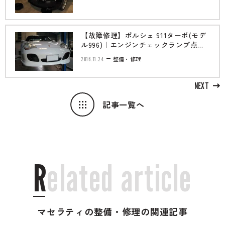
【故障修理】ポルシェ 911ターボ(モデ
ル996)｜エンジンチェックランプ点
灯、エンジン不調
2016.11.24
整備・修理
NEXT
記事一覧へ
R
e
l
a
t
e
d
a
r
t
i
c
l
e
マセラティの整備・修理の関連記事