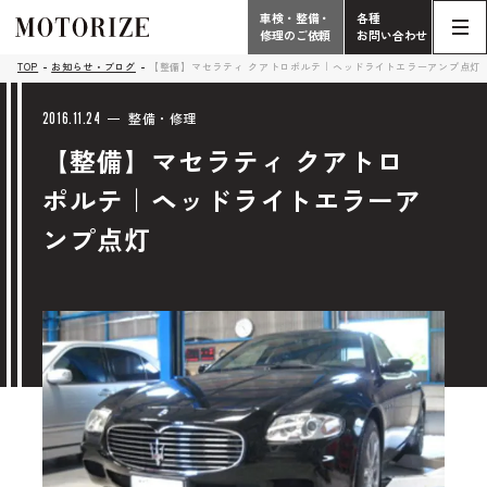
車検・整備・
各種
修理のご依頼
お問い合わせ
Contact
TOP
お知らせ・ブログ
【整備】マセラティ クアトロポルテ｜ヘッドライトエラーアンプ点灯
TOP
Phone
2016.11.24
整備・修理
【整備】マセラティ クアトロ
こだわり
電話受付時間 10:00 - 18:30（月曜定休）
ポルテ｜ヘッドライトエラーア
車検・整備・修理
輸入車買取査定依頼
ンプ点灯
058-247-7733
タップで電話がかかります
中古車販売・在庫車情報
お問い合わせ総合
058-247-8001
車検・整備・修理のご依頼
タップで電話がかかります
中古車探しのご依頼/その他
お問い合わせフォーム
Contact Form