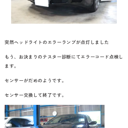
ブランド紹介
24時間受付対応の
お問い合わせフォームはこちら
ブログ
車検・整備・修理のご依頼
突然ヘッドライトのエラーランプが点灯しました
お客様の声
もう、お決まりのテスター診断にてエラーコード点検し
買取査定のご依頼
ます。
ケータハム岐阜
センサーがだめのようです。
その他のお問い合わせ
プライバシーポリシー
中古車探しのご依頼・レンタカーのご相談
センサー交換して終了です。
電話・メールなどのご連絡方法意外にも、オンラインで