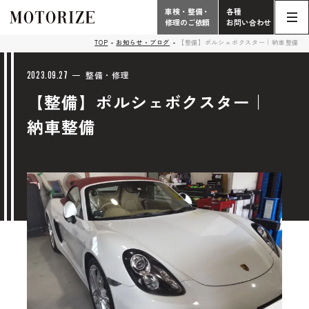
車検・整備・
各種
修理のご依頼
お問い合わせ
Contact
TOP
お知らせ・ブログ
【整備】ポルシェボクスター｜納車整備
TOP
Phone
2023.09.27
整備・修理
【整備】ポルシェボクスター｜
こだわり
電話受付時間 10:00 - 18:30（月曜定休）
納車整備
車検・整備・修理
輸入車買取査定依頼
058-247-7733
タップで電話がかかります
中古車販売・在庫車情報
お問い合わせ総合
058-247-8001
車検・整備・修理のご依頼
タップで電話がかかります
中古車探しのご依頼/その他
お問い合わせフォーム
Contact Form