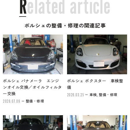
R
e
l
a
t
e
d
a
r
t
i
c
l
e
ポルシェの整備・修理の関連記事
ポルシェ パナメーラ エンジ
ポルシェ ボクスター 車検整
ンオイル交換／オイルフィルタ
備
ー交換
車検, 整備・修理
2026.03.25
整備・修理
2026.07.09