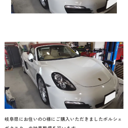
ブランド紹介
24時間受付対応の
お問い合わせフォームはこちら
ブログ
車検・整備・修理のご依頼
お客様の声
買取査定のご依頼
ケータハム岐阜
その他のお問い合わせ
プライバシーポリシー
中古車探しのご依頼・レンタカーのご相談
岐阜県にお住いのO様にご購入いただきましたポルシェ
電話・メールなどのご連絡方法意外にも、オンラインで
ボクスターの納車整備を行います。