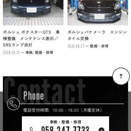
ポルシェ ボクスターGTS 車
ポルシェパナメーラ エンジン
検整備 メンテナンス表示／
オイル交換
SRSランプ点灯
整備・修理
2025.09.27
車検, 整備・修理
2026.03.12
Contact
Phone
電話受付時間 10:00 - 18:30（月曜定休）
車検・整備・修理
058-247-7733