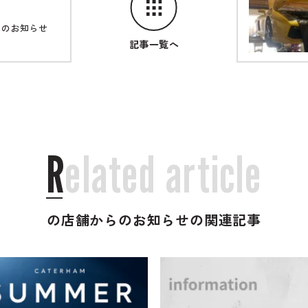
らのお知らせ
記事一覧へ
R
e
l
a
t
e
d
a
r
t
i
c
l
e
の店舗からのお知らせの関連記事