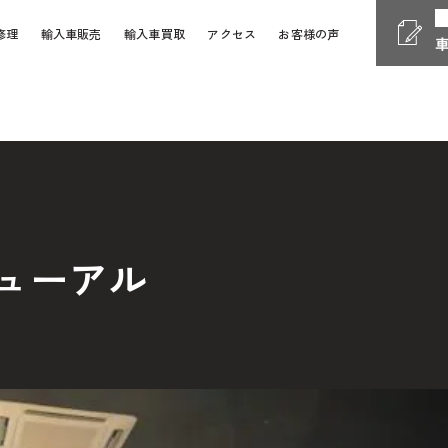
修理
輸入車販売
輸入車買取
アクセス
お客様の声
Phone
電話受付時間 10:00 - 18
058-247-7733
車検・整備・修理
お問い
ューアル
Contact Form
24時間受付対応の
お問い合
検・整備・修理のご依頼
買取査定のご依頼