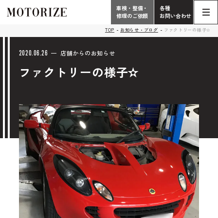
車検・整備・
各種
修理のご依頼
お問い合わせ
Contact
TOP
お知らせ・ブログ
ファクトリーの様子✫
TOP
Phone
2020.06.26
店舗からのお知らせ
ファクトリーの様子✫
こだわり
電話受付時間 10:00 - 18:30（月曜定休）
車検・整備・修理
輸入車買取査定依頼
058-247-7733
タップで電話がかかります
中古車販売・在庫車情報
お問い合わせ総合
058-247-8001
車検・整備・修理のご依頼
タップで電話がかかります
中古車探しのご依頼/その他
お問い合わせフォーム
Contact Form