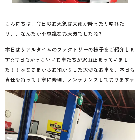
ブランド紹介
24時間受付対応の
お問い合わせフォームはこちら
こんにちは、今日のお天気は大雨が降ったり晴れた
り、、なんだか不思議なお天気でしたね?
ブログ
車検・整備・修理のご依頼
本日はリアルタイムのファクトリーの様子をご紹介しま
お客様の声
す✫今日もかっこいいお車たちが沢山止まっていまし
買取査定のご依頼
た！！みなさまからお預かりした大切なお車を、本日も
ケータハム岐阜
責任を持って丁寧に修理、メンテナンスしております✨
その他のお問い合わせ
プライバシーポリシー
中古車探しのご依頼・レンタカーのご相談
電話・メールなどのご連絡方法意外にも、オンラインで