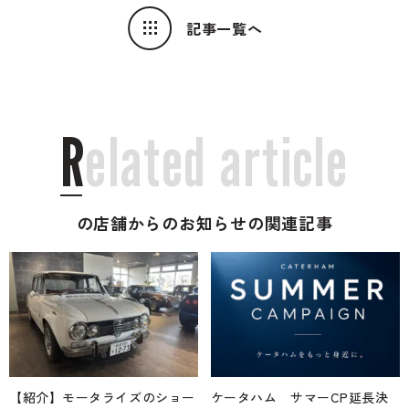
記事一覧へ
R
e
l
a
t
e
d
a
r
t
i
c
l
e
の店舗からのお知らせの関連記事
【紹介】モータライズのショー
ケータハム サマーCP延長決