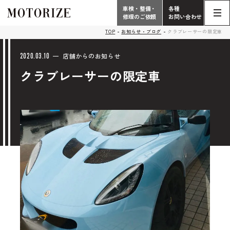
車検・整備・
各種
修理のご依頼
お問い合わせ
Contact
TOP
お知らせ・ブログ
クラブレーサーの限定車
TOP
Phone
2020.03.10
店舗からのお知らせ
クラブレーサーの限定車
こだわり
電話受付時間 10:00 - 18:30（月曜定休）
車検・整備・修理
輸入車買取査定依頼
058-247-7733
タップで電話がかかります
中古車販売・在庫車情報
お問い合わせ総合
058-247-8001
車検・整備・修理のご依頼
タップで電話がかかります
中古車探しのご依頼/その他
お問い合わせフォーム
Contact Form