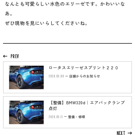
のご相談も可能です。
なんとも可愛らしい水色のエリーゼです。かわいいな
お問い合わせフォームにて、オンラインでのご連絡をご
あ。
希望ください。
ぜひ現物を見にいらしてくださいね。
PREV
ロータスエリーゼスプリント２２０
2020.03.08
店舗からのお知らせ
【整備】BMW320d｜エアバックランプ
点灯
2020.03.11
整備・修理
NEXT