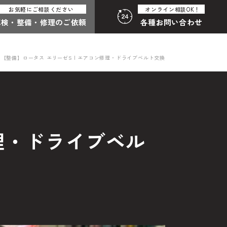
お気軽にご相談ください
オンライン相談OK！
車検・整備・
修理のご依頼
各種
お問い合わせ
【整備】ロータス エリーゼS | エアコン修理・ドライブベルト交換
:30（月曜定休）
058-247-8001
合わせ総合
修理・ドライブベル
わせフォームはこちら
その他のお問い合わせ
中古車探しのご依頼・レンタカーのご相談