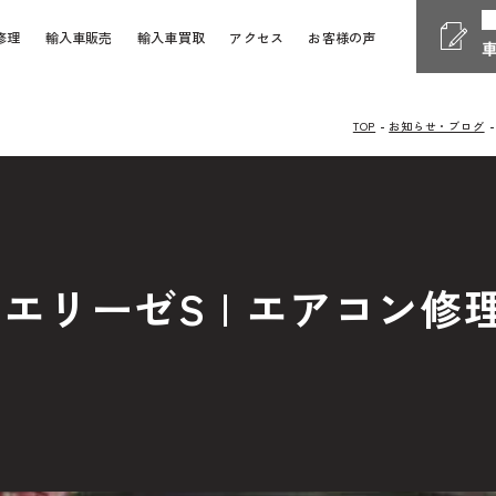
修理
輸入車販売
輸入車買取
アクセス
お客様の声
TOP
お知らせ・ブログ
Phone
電話受付時間 10:00 - 18
058-247-7733
車検・整備・修理
お問い
エリーゼS | エアコン
Contact Form
24時間受付対応の
お問い合
検・整備・修理のご依頼
買取査定のご依頼