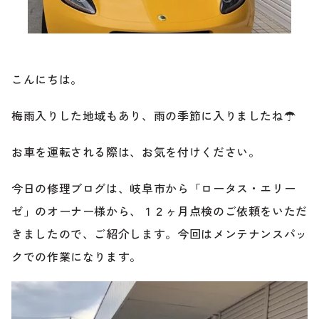
ブランド紹介
24時間受付対応の
お問い合わせフォームはこちら
ブログ
こんにちは。
車検・整備・修理のご依頼
梅雨入りした地域もあり、雨の季節に入りましたね☂
お客様の声
お車を運転される際は、お気を付けください。
買取査定のご依頼
ケータハム岐阜
今日の修理ブログは、岐阜市から「ロータス・エリー
その他のお問い合わせ
ゼ」のオーナー様から、１２ヶ月点検のご依頼をいただ
プライバシーポリシー
中古車探しのご依頼・レンタカーのご相談
きましたので、ご紹介します。今回はメンテナンスパッ
クでの作業になります。
電話・メールなどのご連絡方法意外にも、オンラインで