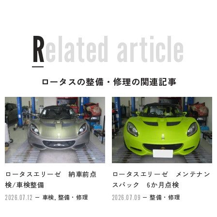
R
e
l
a
t
e
d
a
r
t
i
c
l
e
ロータスの整備・修理の関連記事
ロータスエリーゼ 納車前点
ロータスエリーゼ メンテナン
検/車検整備
スパック 6か月点検
車検, 整備・修理
整備・修理
2026.07.12
2026.07.09