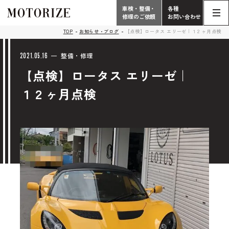
車検・整備・
各種
修理のご依頼
お問い合わせ
Contact
TOP
お知らせ・ブログ
【点検】ロータス エリーゼ｜１２ヶ月点検
TOP
Phone
2021.05.16
整備・修理
【点検】ロータス エリーゼ｜
こだわり
電話受付時間 10:00 - 18:30（月曜定休）
１２ヶ月点検
車検・整備・修理
輸入車買取査定依頼
058-247-7733
タップで電話がかかります
中古車販売・在庫車情報
お問い合わせ総合
058-247-8001
車検・整備・修理のご依頼
タップで電話がかかります
中古車探しのご依頼/その他
お問い合わせフォーム
Contact Form