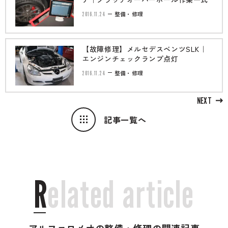
2016.11.24
整備・修理
【故障修理】メルセデスベンツSLK｜
エンジンチェックランプ点灯
2016.11.24
整備・修理
NEXT
記事一覧へ
R
e
l
a
t
e
d
a
r
t
i
c
l
e
アルファロメオの整備・修理の関連記事