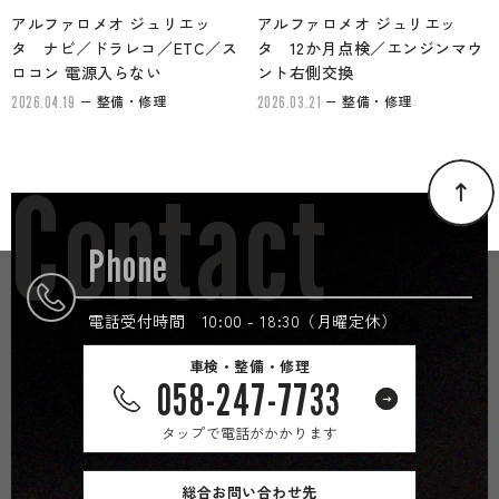
アルファロメオ ジュリエッ
アルファロメオ ジュリエッ
タ ナビ／ドラレコ／ETC／ス
タ 12か月点検／エンジンマウ
ロコン 電源入らない
ント右側交換
整備・修理
整備・修理
2026.04.19
2026.03.21
Contact
Phone
電話受付時間 10:00 - 18:30（月曜定休）
車検・整備・修理
058-247-7733
タップで電話がかかります
総合お問い合わせ先