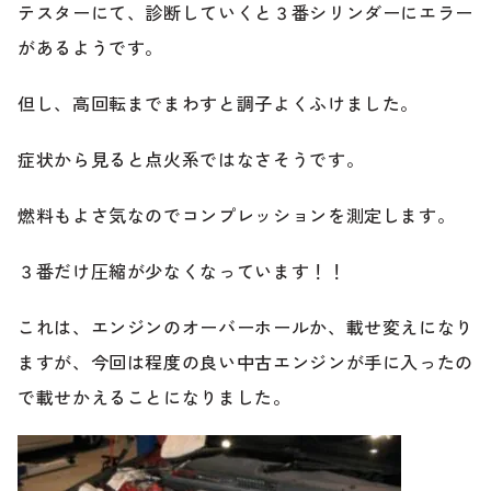
テスターにて、診断していくと３番シリンダーにエラー
があるようです。
ブランド紹介
24時間受付対応の
お問い合わせフォームはこちら
但し、高回転までまわすと調子よくふけました。
ブログ
車検・整備・修理のご依頼
症状から見ると点火系ではなさそうです。
お客様の声
燃料もよさ気なのでコンプレッションを測定します。
買取査定のご依頼
ケータハム岐阜
３番だけ圧縮が少なくなっています！！
その他のお問い合わせ
これは、エンジンのオーバーホールか、載せ変えになり
プライバシーポリシー
中古車探しのご依頼・レンタカーのご相談
ますが、今回は程度の良い中古エンジンが手に入ったの
で載せかえることになりました。
電話・メールなどのご連絡方法意外にも、オンラインで