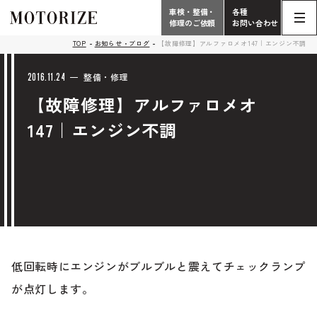
車検・整備・
各種
修理のご依頼
お問い合わせ
Contact
TOP
お知らせ・ブログ
【故障修理】アルファロメオ147｜エンジン不調
TOP
Phone
2016.11.24
整備・修理
【故障修理】アルファロメオ
こだわり
電話受付時間 10:00 - 18:30（月曜定休）
147｜エンジン不調
車検・整備・修理
輸入車買取査定依頼
058-247-7733
タップで電話がかかります
中古車販売・在庫車情報
お問い合わせ総合
058-247-8001
車検・整備・修理のご依頼
低回転時にエンジンがブルブルと震えてチェックランプ
タップで電話がかかります
中古車探しのご依頼/その他
が点灯します。
お問い合わせフォーム
Contact Form