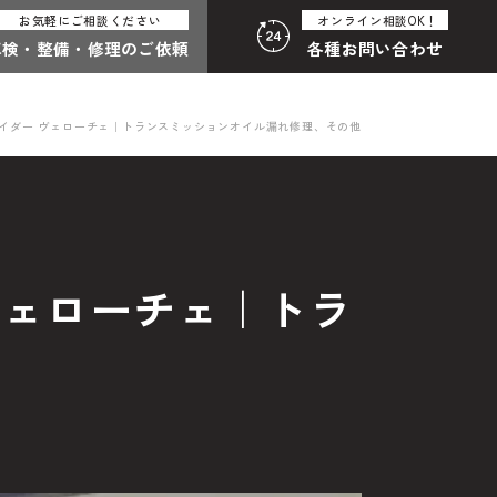
お気軽にご相談ください
オンライン相談OK！
車検・整備・
修理のご依頼
各種
お問い合わせ
パイダー ヴェローチェ｜トランスミッションオイル漏れ修理、その他
:30（月曜定休）
058-247-8001
合わせ総合
ヴェローチェ｜トラ
わせフォームはこちら
その他のお問い合わせ
中古車探しのご依頼・レンタカーのご相談