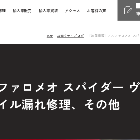
修理
輸入車販売
輸入車買取
アクセス
お客様の声
TOP
お知らせ・ブログ
【故障修理】アルファロメオ ス
Phone
電話受付時間 10:00 - 18
058-247-7733
車検・整備・修理
お問い
ファロメオ スパイダー 
Contact Form
24時間受付対応の
お問い合
イル漏れ修理、その他
検・整備・修理のご依頼
買取査定のご依頼