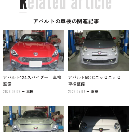
R
e
l
a
t
e
d
a
r
t
i
c
l
e
アバルトの車検の関連記事
アバルト124スパイダー 車検
アバルト500Cエッセエッセ
整備
車検整備
車検
車検
2026.06.02
2026.05.07