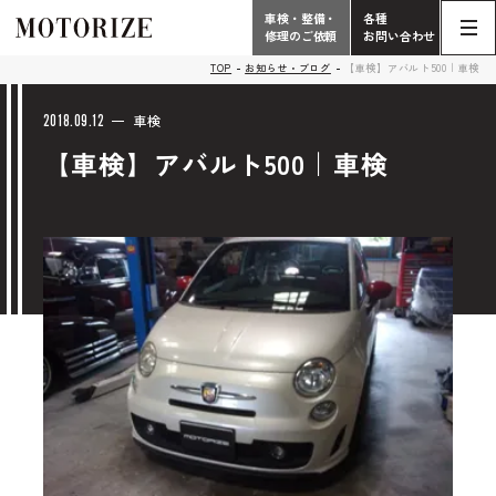
車検・整備・
各種
修理のご依頼
お問い合わせ
Contact
TOP
お知らせ・ブログ
【車検】アバルト500｜車検
TOP
Phone
2018.09.12
車検
【車検】アバルト500｜車検
こだわり
電話受付時間 10:00 - 18:30（月曜定休）
車検・整備・修理
輸入車買取査定依頼
058-247-7733
タップで電話がかかります
中古車販売・在庫車情報
お問い合わせ総合
058-247-8001
車検・整備・修理のご依頼
タップで電話がかかります
中古車探しのご依頼/その他
お問い合わせフォーム
Contact Form