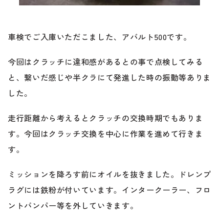
ブランド紹介
24時間受付対応の
お問い合わせフォームはこちら
車検でご入庫いただこました、アバルト500です。
ブログ
今回はクラッチに違和感があるとの事で点検してみる
車検・整備・修理のご依頼
と、繋いだ感じや半クラにて発進した時の振動等ありま
お客様の声
した。
買取査定のご依頼
ケータハム岐阜
走行距離から考えるとクラッチの交換時期でもありま
す。今回はクラッチ交換を中心に作業を進めて行きま
その他のお問い合わせ
プライバシーポリシー
す。
中古車探しのご依頼・レンタカーのご相談
ミッションを降ろす前にオイルを抜きました。ドレンプ
ラグには鉄粉が付いています。インタークーラー、フロ
ントバンパー等を外していきます。
電話・メールなどのご連絡方法意外にも、オンラインで