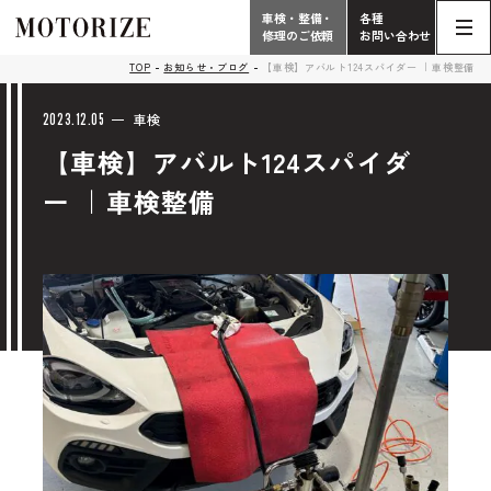
車検・整備・
各種
修理のご依頼
お問い合わせ
Contact
TOP
お知らせ・ブログ
【車検】アバルト124スパイダー ｜車検整備
TOP
Phone
2023.12.05
車検
【車検】アバルト124スパイダ
こだわり
電話受付時間 10:00 - 18:30（月曜定休）
ー ｜車検整備
車検・整備・修理
輸入車買取査定依頼
058-247-7733
タップで電話がかかります
中古車販売・在庫車情報
お問い合わせ総合
058-247-8001
車検・整備・修理のご依頼
タップで電話がかかります
中古車探しのご依頼/その他
お問い合わせフォーム
Contact Form