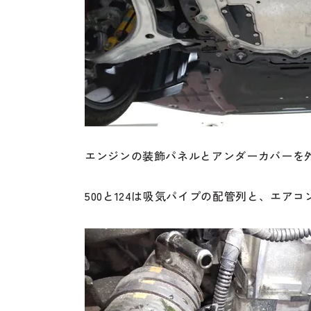
エンジンの装飾パネルとアンダーカバーを
500と124は吸気パイプの配管列と、エ