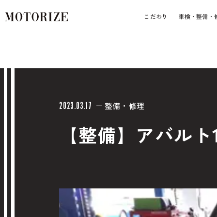
こだわり
車検・整備・
整備・修理
2023.03.17
【整備】アバルト
車