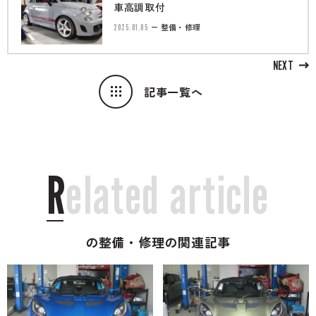
車高調取付
2025.01.05
整備・修理
NEXT
記事一覧へ
R
e
l
a
t
e
d
a
r
t
i
c
l
e
の整備・修理の関連記事