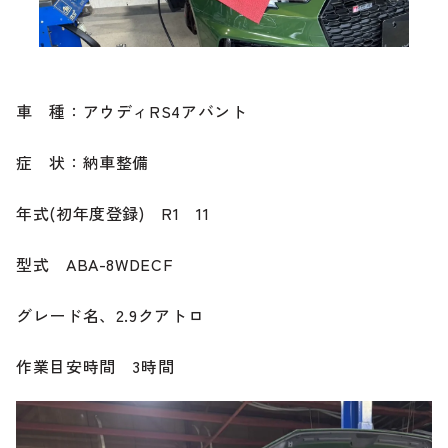
ブランド紹介
24時間受付対応の
お問い合わせフォームはこちら
ブログ
車 種：アウディRS4アバント
車検・整備・修理のご依頼
症 状：納車整備
お客様の声
年式(初年度登録) R1 11
買取査定のご依頼
ケータハム岐阜
型式 ABA-8WDECF
その他のお問い合わせ
プライバシーポリシー
中古車探しのご依頼・レンタカーのご相談
グレード名、2.9クアトロ
作業目安時間 3時間
電話・メールなどのご連絡方法意外にも、オンラインで