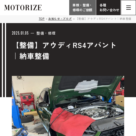
車検・整備・
各種
修理のご依頼
お問い合わせ
Contact
TOP
お知らせ・ブログ
【整備】アウディRS4アバント｜納車整備
TOP
Phone
2025.01.05
整備・修理
【整備】アウディRS4アバント
こだわり
電話受付時間 10:00 - 18:30（月曜定休）
｜納車整備
車検・整備・修理
輸入車買取査定依頼
058-247-7733
タップで電話がかかります
中古車販売・在庫車情報
お問い合わせ総合
058-247-8001
車検・整備・修理のご依頼
タップで電話がかかります
中古車探しのご依頼/その他
お問い合わせフォーム
Contact Form