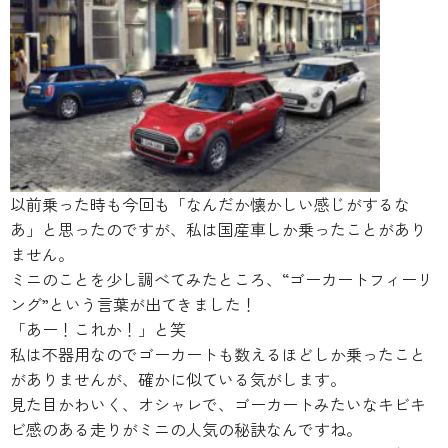
ブランド紹介
24時間受付対応の
お問い合わせフォームはこちら
ブログ
車検・整備・修理のご依頼
お客様の声
以前乗った時も今回も「なんだか懐かしい感じがするな
買取査定のご依頼
あ」と思ったのですが、私は国産車しか乗ったことがあり
ケータハム岐阜
ません。
ミニのことを少し調べてみたところ、“ゴーカートフィーリ
その他のお問い合わせ
プライバシーポリシー
ング”という言葉が出てきました！
中古車探しのご依頼・レンタカーのご相談
「あー！これか！」と笑
私は不器用なのでゴーカートも数えるほどしか乗ったこと
がありませんが、確かに似ている気がします。
見た目かわいく、オシャレで、ゴーカートみたいなキビキ
ビ感のある走りがミニの人気の秘訣なんですね。
電話・メールなどのご連絡方法意外にも、オンラインで