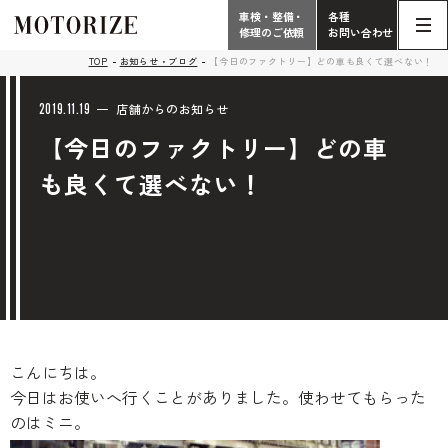
車検・整備・
各種
修理のご依頼
お問い合わせ
Contact
TOP
お知らせ・ブログ
【今日のファクトリー】どの車も良くて選べない！
TOP
Phone
2019.11.19
店舗からのお知らせ
【今日のファクトリー】どの車
こだわり
電話受付時間 10:00 - 18:30（月曜定休）
も良くて選べない！
車検・整備・修理
輸入車買取査定依頼
058-247-7733
タップで電話がかかります
中古車販売・在庫車情報
お問い合わせ総合
058-247-8001
車検・整備・修理のご依頼
こんにちは。
タップで電話がかかります
今日はお使いへ行くことがありました。使わせてもらった
中古車探しのご依頼/その他
のはミニ。
お問い合わせフォーム
Contact Form