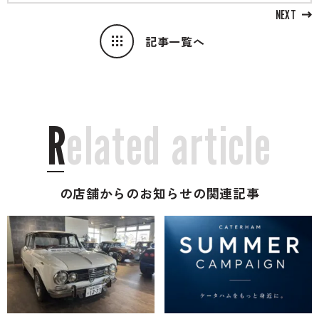
NEXT
記事一覧へ
R
e
l
a
t
e
d
a
r
t
i
c
l
e
の店舗からのお知らせの関連記事