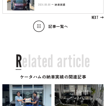
2024.09.08
納車実績
NEXT
記事一覧へ
R
e
l
a
t
e
d
a
r
t
i
c
l
e
ケータハムの納車実績の関連記事