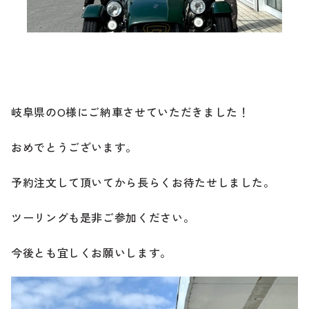
ブランド紹介
24時間受付対応の
お問い合わせフォームはこちら
ブログ
車検・整備・修理のご依頼
岐阜県のO様にご納車させていただきました！
お客様の声
おめでとうございます。
買取査定のご依頼
ケータハム岐阜
予約注文して頂いてから長らくお待たせしました。
その他のお問い合わせ
プライバシーポリシー
中古車探しのご依頼・レンタカーのご相談
ツーリングも是非ご参加ください。
今後とも宜しくお願いします。
電話・メールなどのご連絡方法意外にも、オンラインで