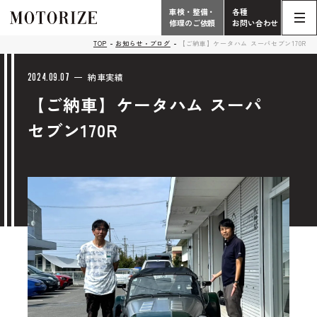
車検・整備・
各種
修理のご依頼
お問い合わせ
Contact
TOP
お知らせ・ブログ
【ご納車】ケータハム スーパセブン170R
TOP
Phone
2024.09.07
納車実績
【ご納車】ケータハム スーパ
こだわり
電話受付時間 10:00 - 18:30（月曜定休）
セブン170R
車検・整備・修理
輸入車買取査定依頼
058-247-7733
タップで電話がかかります
中古車販売・在庫車情報
お問い合わせ総合
058-247-8001
車検・整備・修理のご依頼
タップで電話がかかります
中古車探しのご依頼/その他
お問い合わせフォーム
Contact Form