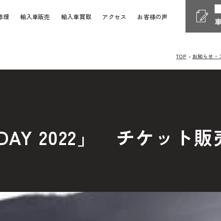
修理
輸入車販売
輸入車買取
アクセス
お客様の声
TOP
お知らせ・
Phone
電話受付時間 10:00 - 18
058-247-7733
車検・整備・修理
お問い
S DAY 2022」 チケッ
Contact Form
24時間受付対応の
お問い合
検・整備・修理のご依頼
買取査定のご依頼