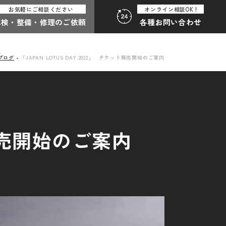
お気軽にご相談ください
オンライン相談OK！
車検・整備・
修理のご依頼
各種
お問い合わせ
ブログ
「JAPAN LOTUS DAY 2022」 チケット販売開始のご案内
:30（月曜定休）
058-247-8001
合わせ総合
ト販売開始のご案内
わせフォームはこちら
その他のお問い合わせ
中古車探しのご依頼・レンタカーのご相談