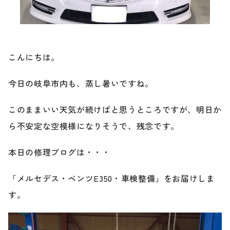
ブランド紹介
24時間受付対応の
お問い合わせフォームはこちら
ブログ
こんにちは。
車検・整備・修理のご依頼
今日の岐阜市内も、蒸し暑いですね。
お客様の声
このままいい天気が続けばと思うところですが、明日か
買取査定のご依頼
ケータハム岐阜
ら不安定な空模様になりそうで、残念です。
その他のお問い合わせ
本日の修理ブログは・・・
プライバシーポリシー
中古車探しのご依頼・レンタカーのご相談
「メルセデス・ベンツE350・車検整備」をお届けしま
す。
電話・メールなどのご連絡方法意外にも、オンラインで