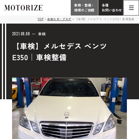
車検・整備・
各種
修理のご依頼
お問い合わせ
Contact
TOP
お知らせ・ブログ
【車検】メルセデス ベンツE350｜車検整備
TOP
Phone
2021.06.08
車検
【車検】メルセデス ベンツ
こだわり
電話受付時間 10:00 - 18:30（月曜定休）
E350｜車検整備
車検・整備・修理
輸入車買取査定依頼
058-247-7733
タップで電話がかかります
中古車販売・在庫車情報
お問い合わせ総合
058-247-8001
車検・整備・修理のご依頼
タップで電話がかかります
中古車探しのご依頼/その他
お問い合わせフォーム
Contact Form