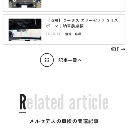
【点検】ロータス エリーゼ２２０Ⅱス
ポーツ｜納車前点検
2021.06.09
整備・修理
NEXT
記事一覧へ
R
e
l
a
t
e
d
a
r
t
i
c
l
e
メルセデスの車検の関連記事